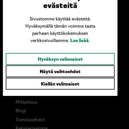
Ota yhteyttä
evästeitä
Case77 / MusterTek Oy
Sivustomme käyttää evästeitä.
Hyväksymällä tämän voimme taata
Kankaantie 91, 62375 Ylihärmä
parhaan käyttökokemuksen
044 996 5177
verkkosivuillamme.
Lue lisää
.
info@case77.fi
Hyväksyn valinnaiset
Linkit
Näytä vaihtoehdot
Kiellän valinnaiset
Etusivu
Verkkokauppa
Mittatilaus
Blogi
Toimitusehdot
Rekisteriseloste