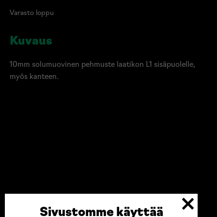
Varasto loppu
Kuvaus
10mm solumuovinen pehmuste laatikon L1 sisäpuolelle,
myös kanteen.
Sivustomme käyttää