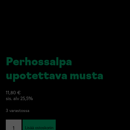
Perhossalpa
upotettava musta
11,80
€
sis. alv 25,5%
3 varastossa
Perhossalpa
Lisää ostoskoriin