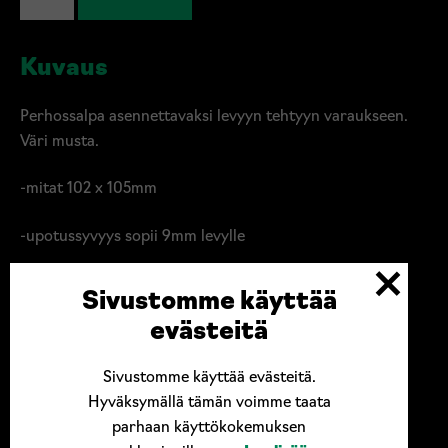
upotettava
musta
määrä
Kuvaus
Perhossalpa asennettavaksi levyyn tehtyyn varaukseen.
Väri musta.
-mitat 102 x 105mm
-upotussyvyys sopii 9mm levylle
-paino 210g
Sivustomme käyttää
evästeitä
Sivustomme käyttää evästeitä.
Hyväksymällä tämän voimme taata
parhaan käyttökokemuksen