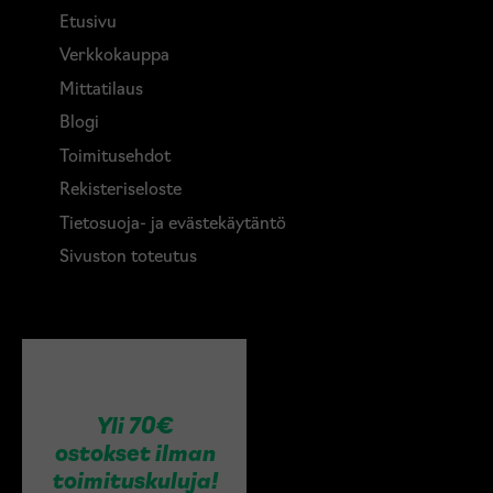
Etusivu
Verkkokauppa
Mittatilaus
Blogi
Toimitusehdot
Rekisteriseloste
Tietosuoja- ja evästekäytäntö
Sivuston toteutus
Yli 70€
ostokset ilman
toimituskuluja!