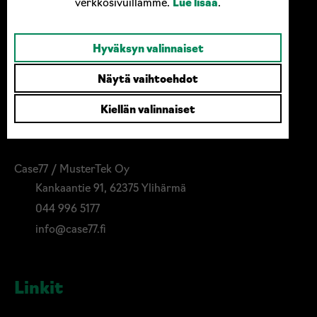
verkkosivuillamme.
Lue lisää
.
Hyväksyn valinnaiset
Näytä vaihtoehdot
Kiellän valinnaiset
Ota yhteyttä
Case77 / MusterTek Oy
Kankaantie 91, 62375 Ylihärmä
044 996 5177
info@case77.fi
Linkit