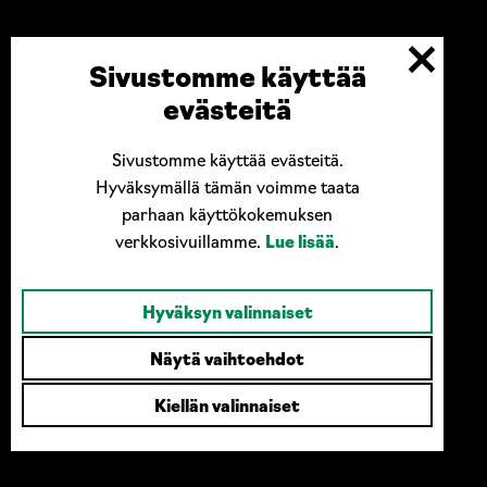
Sivustomme käyttää
evästeitä
Sivustomme käyttää evästeitä.
Ota yhteyttä
Hyväksymällä tämän voimme taata
parhaan käyttökokemuksen
verkkosivuillamme.
Lue lisää
.
Case77 / MusterTek Oy
Kankaantie 91, 62375 Ylihärmä
044 996 5177
Hyväksyn valinnaiset
info@case77.fi
Näytä vaihtoehdot
Kiellän valinnaiset
Linkit