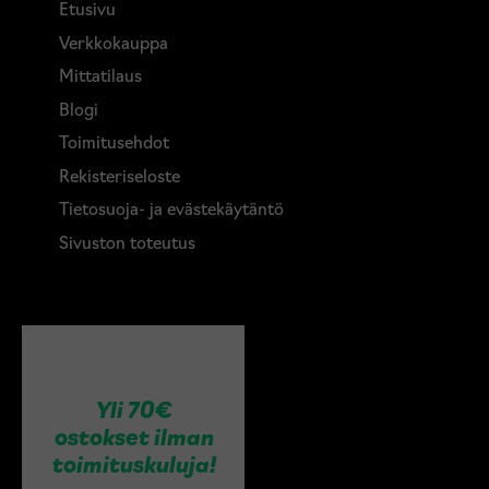
Etusivu
Verkkokauppa
Mittatilaus
Blogi
Toimitusehdot
Rekisteriseloste
Tietosuoja- ja evästekäytäntö
Sivuston toteutus
Yli 70€
ostokset ilman
toimituskuluja!