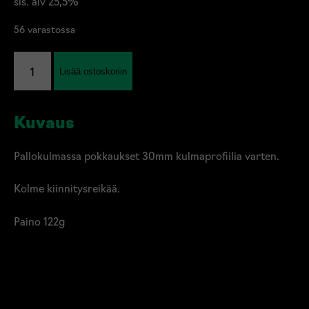
sis. alv 25,5%
56 varastossa
Pallokulma
Lisää ostoskoriin
iso
määrä
Kuvaus
Pallokulmassa pokkaukset 30mm kulmaprofiilia varten.
Kolme kiinnitysreikää.
Paino 122g