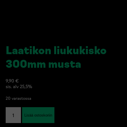
Laatikon liukukisko
300mm musta
9,90
€
sis. alv 25,5%
20 varastossa
Laatikon
Lisää ostoskoriin
liukukisko
300mm