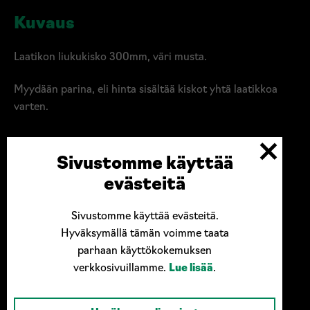
musta
Kuvaus
määrä
Laatikon liukukisko 300mm, väri musta.
Myydään parina, eli hinta sisältää kiskot yhtä laatikkoa
varten.
Sivustomme käyttää
evästeitä
Sivustomme käyttää evästeitä.
Hyväksymällä tämän voimme taata
parhaan käyttökokemuksen
verkkosivuillamme.
Lue lisää
.