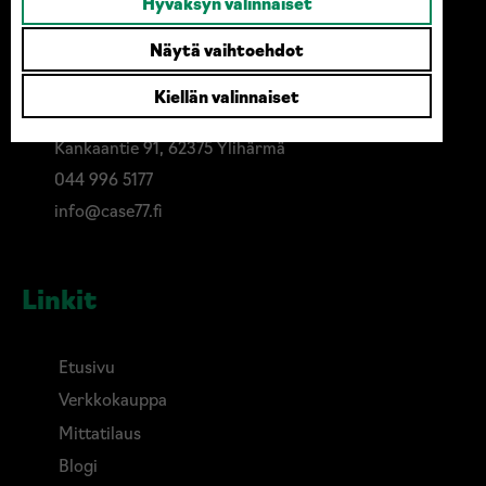
Hyväksyn valinnaiset
Ota yhteyttä
Näytä vaihtoehdot
Kiellän valinnaiset
Case77 / MusterTek Oy
Kankaantie 91, 62375 Ylihärmä
044 996 5177
info@case77.fi
Linkit
Etusivu
Verkkokauppa
Mittatilaus
Blogi