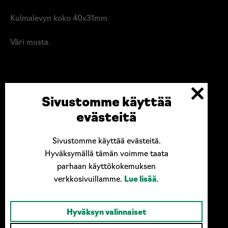
Kulmalevyn koko 40x31mm.
Väri musta.
Sivustomme käyttää
evästeitä
Sivustomme käyttää evästeitä.
Hyväksymällä tämän voimme taata
parhaan käyttökokemuksen
verkkosivuillamme.
Lue lisää
.
Hyväksyn valinnaiset
Ota yhteyttä