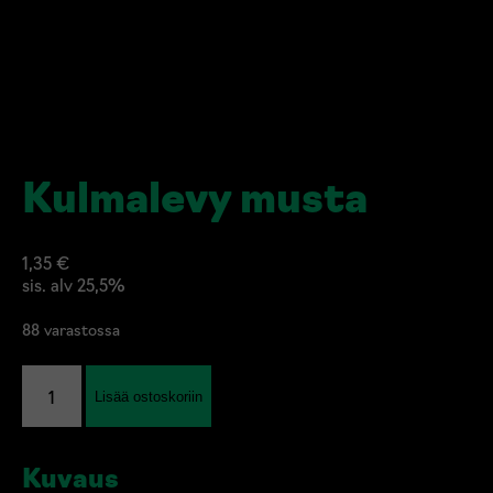
Kulmalevy musta
1,35
€
sis. alv 25,5%
88 varastossa
Kulmalevy
Lisää ostoskoriin
musta
määrä
Kuvaus