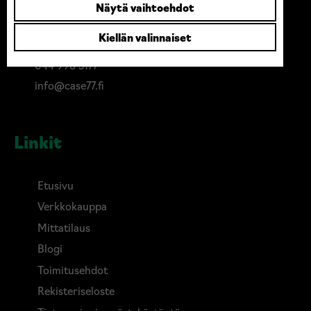
Näytä vaihtoehdot
Case77 / MusterTek Oy
Kiellän valinnaiset
Kankaantie 91, 62375 Ylihärmä
044 996 5177
info@case77.fi
Linkit
Etusivu
Verkkokauppa
Mittatilaus
Blogi
Toimitusehdot
Rekisteriseloste