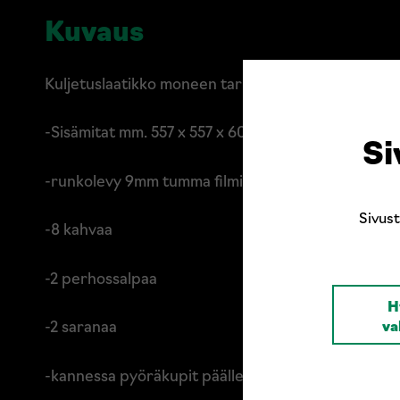
Kuvaus
Kuljetuslaatikko moneen tarkoitukseen. Valmistetaa
-Sisämitat mm. 557 x 557 x 600 (pituus x leveys x k
Si
-runkolevy 9mm tumma filmivaneri
Sivus
-8 kahvaa
-2 perhossalpaa
H
-2 saranaa
va
-kannessa pyöräkupit päällelastausta varten