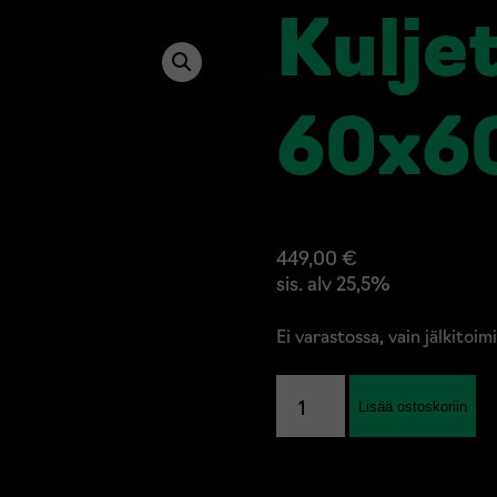
Kulje
60x6
449,00
€
sis. alv 25,5%
Ei varastossa, vain jälkitoi
Kuljetuslaatikko
Lisää ostoskoriin
60x60x60
määrä