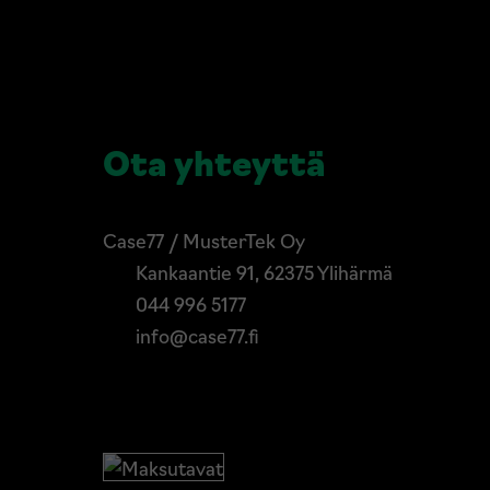
Ota yhteyttä
Case77 / MusterTek Oy
Kankaantie 91, 62375 Ylihärmä
044 996 5177
info@case77.fi