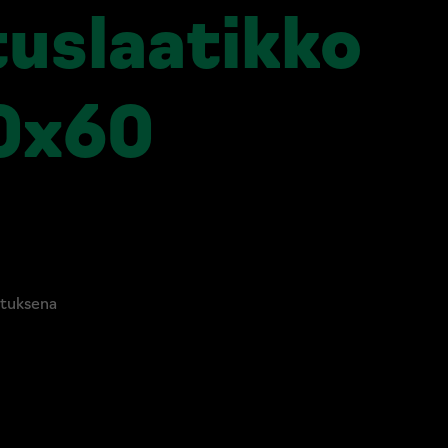
tuslaatikko
0x60
mituksena