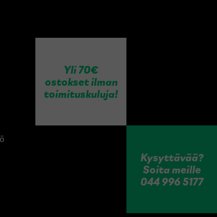
Yli 70€
ostokset ilman
toimituskuluja!
tö
Kysyttävää?
Soita meille
044 996 5177