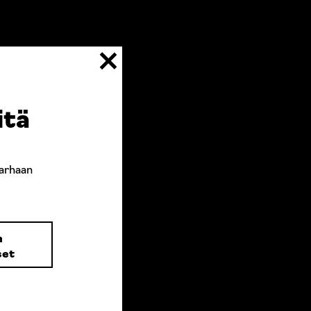
itä
arhaan
n
set