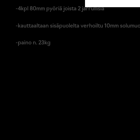
-4kpl 80mm pyöriä joista 2 jarrullisia
-kauttaaltaan sisäpuolelta verhoiltu 10mm solumuo
-paino n. 23kg