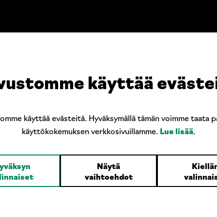
n tilauksesta, toimitusaika n. 10pv.
orkeus)
vustomme käyttää eväste
tomme käyttää evästeitä. Hyväksymällä tämän voimme taata p
käyttökokemuksen verkkosivuillamme.
Lue lisää
.
yväksyn
Näytä
Kiellä
linnaiset
vaihtoehdot
valinnai