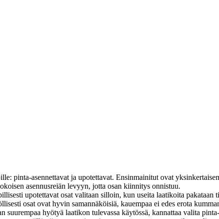
oille: pinta-asennettavat ja upotettavat. Ensinmainitut ovat yksinkertais
 kokoisen asennusreiän levyyn, jotta osan kiinnitys onnistuu.
illisesti upotettavat osat valitaan silloin, kun useita laatikoita pakataan 
llisesti osat ovat hyvin samannäköisiä, kauempaa ei edes erota kumman m
levan suurempaa hyötyä laatikon tulevassa käytössä, kannattaa valita pi