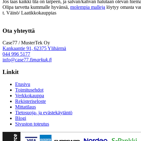
Jos taas kaikki tila on tarpeen, ja salvan/kahvan halutaan olevan hiema
Olipa tarvetta kummalle hyvänsä,
molempia malleja
löytyy omasta var
t. Väinö/ Laatikkokauppias
Ota yhteyttä
Case77 / MusterTek Oy
Kankaantie 91, 62375 Ylihärmä
044 996 5177
info@case77.fi
markuk.fi
Linkit
Etusivu
Toimitusehdot
Verkkokauppa
Rekisteriseloste
Mittatilaus
Tietosuoja- ja evästekäytäntö
Blogi
Sivuston toteutus