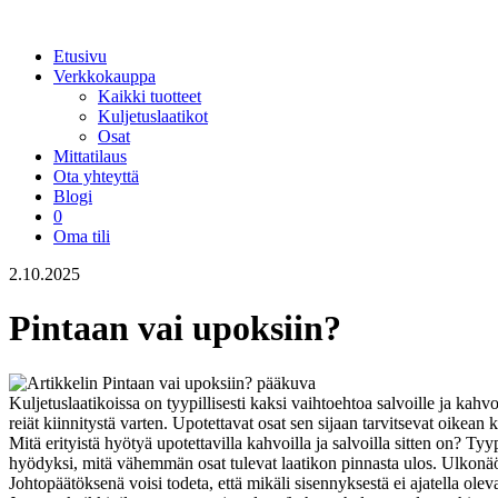
Etusivu
Verkkokauppa
Kaikki tuotteet
Kuljetuslaatikot
Osat
Mittatilaus
Ota yhteyttä
Blogi
0
Oma tili
2.10.2025
Pintaan vai upoksiin?
Kuljetuslaatikoissa on tyypillisesti kaksi vaihtoehtoa salvoille ja kahv
reiät kiinnitystä varten. Upotettavat osat sen sijaan tarvitsevat oikean
Mitä erityistä hyötyä upotettavilla kahvoilla ja salvoilla sitten on? Tyyp
hyödyksi, mitä vähemmän osat tulevat laatikon pinnasta ulos. Ulkonäö
Johtopäätöksenä voisi todeta, että mikäli sisennyksestä ei ajatella o