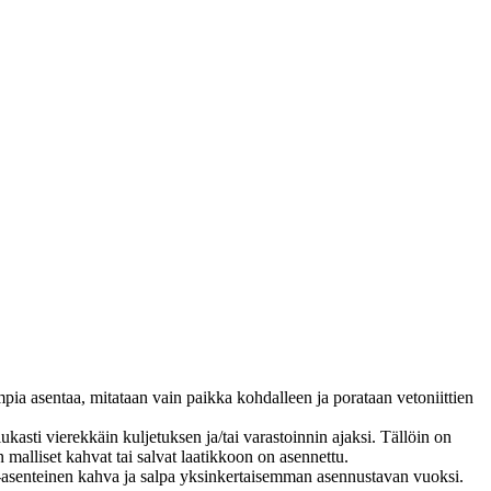
empia asentaa, mitataan vain paikka kohdalleen ja porataan vetoniittien
tiukasti vierekkäin kuljetuksen ja/tai varastoinnin ajaksi. Tällöin on
alliset kahvat tai salvat laatikkoon on asennettu.
nta-asenteinen kahva ja salpa yksinkertaisemman asennustavan vuoksi.