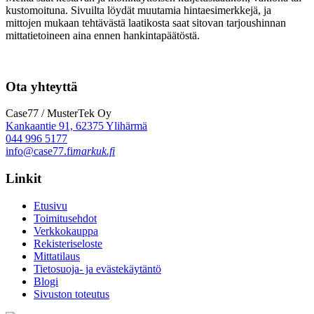
kustomoituna. Sivuilta löydät muutamia hintaesimerkkejä, ja
mittojen mukaan tehtävästä laatikosta saat sitovan tarjoushinnan
mittatietoineen aina ennen hankintapäätöstä.
Ota yhteyttä
Case77 / MusterTek Oy
Kankaantie 91, 62375 Ylihärmä
044 996 5177
info@case77.fi
markuk.fi
Linkit
Etusivu
Toimitusehdot
Verkkokauppa
Rekisteriseloste
Mittatilaus
Tietosuoja- ja evästekäytäntö
Blogi
Sivuston toteutus