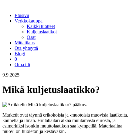
Etusivu
Verkkokauppa
Kaikki tuotteet
Kuljetuslaatikot
Osat
Mittatilaus
Ota yhteyttä
Blogi
0
Oma tili
9.9.2025
Mikä kuljetuslaatikko?
Marketit ovat täynnä erikokoisia ja -muotoisia muovisia laatikoita,
kannella ja ilman. Hintahaitari alkaa muutamasta eurosta, ja
esimerkiksi isonkin muuttolaatikon saa kympeillä. Materiaalina
muovi on huoleton ja kestäväkin.