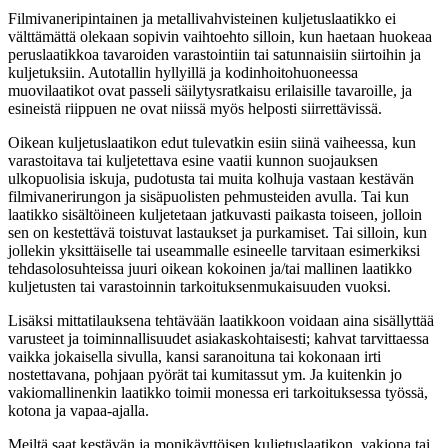
Filmivaneripintainen ja metallivahvisteinen kuljetuslaatikko ei
välttämättä olekaan sopivin vaihtoehto silloin, kun haetaan huokeaa
peruslaatikkoa tavaroiden varastointiin tai satunnaisiin siirtoihin ja
kuljetuksiin. Autotallin hyllyillä ja kodinhoitohuoneessa
muovilaatikot ovat passeli säilytysratkaisu erilaisille tavaroille, ja
esineistä riippuen ne ovat niissä myös helposti siirrettävissä.
Oikean kuljetuslaatikon edut tulevatkin esiin siinä vaiheessa, kun
varastoitava tai kuljetettava esine vaatii kunnon suojauksen
ulkopuolisia iskuja, pudotusta tai muita kolhuja vastaan kestävän
filmivanerirungon ja sisäpuolisten pehmusteiden avulla. Tai kun
laatikko sisältöineen kuljetetaan jatkuvasti paikasta toiseen, jolloin
sen on kestettävä toistuvat lastaukset ja purkamiset. Tai silloin, kun
jollekin yksittäiselle tai useammalle esineelle tarvitaan esimerkiksi
tehdasolosuhteissa juuri oikean kokoinen ja/tai mallinen laatikko
kuljetusten tai varastoinnin tarkoituksenmukaisuuden vuoksi.
Lisäksi mittatilauksena tehtävään laatikkoon voidaan aina sisällyttää
varusteet ja toiminnallisuudet asiakaskohtaisesti; kahvat tarvittaessa
vaikka jokaisella sivulla, kansi saranoituna tai kokonaan irti
nostettavana, pohjaan pyörät tai kumitassut ym. Ja kuitenkin jo
vakiomallinenkin laatikko toimii monessa eri tarkoituksessa työssä,
kotona ja vapaa-ajalla.
Meiltä saat kestävän ja monikäyttöisen kuljetuslaatikon, vakiona tai